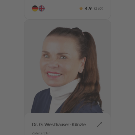
4.9
(
265
)
Dr. G. Westhäuser-Künzle
Zahnärztin