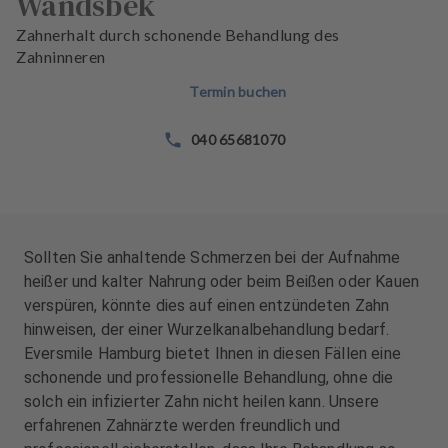
Wandsbek
n
n
d
d
Zahnerhalt durch schonende Behandlung des
l
l
Zahninneren
u
u
Termin buchen
n
n
g
g
040 65681070
e
e
n
n
T
T
e
e
a
a
Sollten Sie anhaltende Schmerzen bei der Aufnahme
m
m
heißer und kalter Nahrung oder beim Beißen oder Kauen
verspüren, könnte dies auf einen entzündeten Zahn
hinweisen, der einer Wurzelkanalbehandlung bedarf.
Eversmile Hamburg bietet Ihnen in diesen Fällen eine
schonende und professionelle Behandlung, ohne die
solch ein infizierter Zahn nicht heilen kann. Unsere
erfahrenen Zahnärzte werden freundlich und