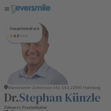
Zum Hauptinhalt springen
Gesamteindruck
S
t
4.9
(
368
)
a
r
t
s
e
i
t
e
Wandsbeker Zollstrasse 141-143, 22041 Hamburg
Dr.
Stephan Künzle
B
e
h
Zahnarzt, Praxisinhaber
a