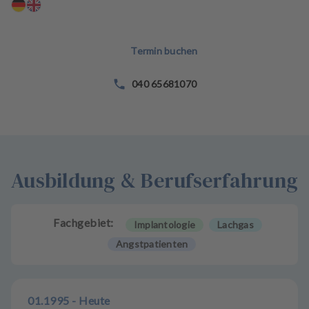
n
d
l
Termin buchen
u
n
g
040 65681070
e
n
T
e
Ausbildung & Berufserfahrung
a
m
Fachgebiet:
Implantologie
Lachgas
Angstpatienten
01.1995 - Heute